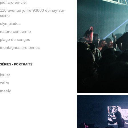
jedi arc-en-ciel
110 avenue joffre 93800 épinay-sur-
seine
olympiades
nature contrainte
plage de songes
montagnes bretonnes
SÉRIES - PORTRAITS
louise
zaïra
maely