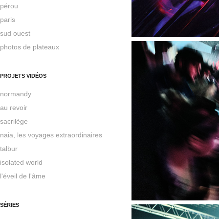
pérou
paris
sud ouest
photos de plateaux
PROJETS VIDÉOS
normandy
au revoir
sacrilège
naia, les voyages extraordinaires
talbur
isolated world
l'éveil de l'âme
SÉRIES