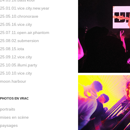
25.01.01.vice.city.new.year
25.05.10.chronorave
25.05.16.vice.city
25.07.11.open.air.phantom
25.08.02.submersion
25.08.15.iota
25.09.12.vice.city
25.10.05.illumi.party
25.10.10.vice.city
moon.harbour
PHOTOS EN VRAC
portraits
mises en scène
paysages