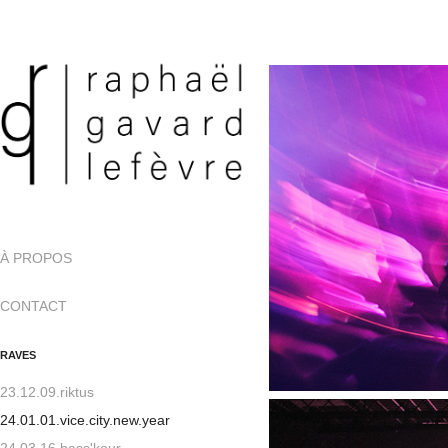
À PROPOS
CONTACT
RAVES
23.12.09.riktus
24.01.01.vice.city.new.year
24.03.16.bass'kour