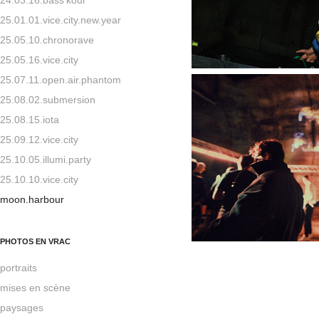
25.01.01.vice.city.new.year
25.05.10.chronorave
25.05.16.vice.city
25.07.11.open.air.phantom
25.08.02.submersion
25.08.15.iota
25.09.12.vice.city
25.10.05.illumi.party
25.10.10.vice.city
moon.harbour
PHOTOS EN VRAC
portraits
mises en scène
paysages