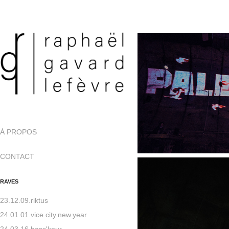
À PROPOS
CONTACT
RAVES
23.12.09.riktus
24.01.01.vice.city.new.year
24.03.16.bass'kour